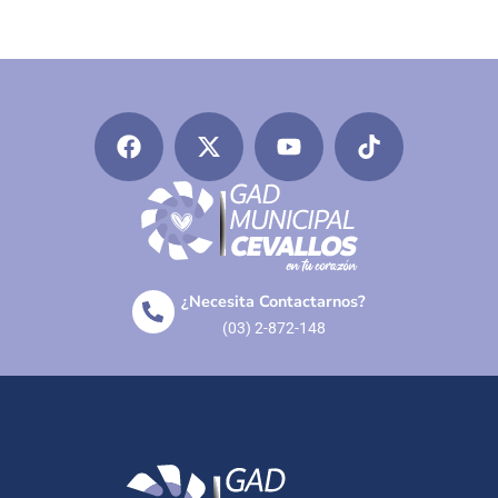
¿Necesita Contactarnos?
(03) 2-872-148