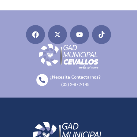
¿Necesita Contactarnos?
(03) 2-872-148