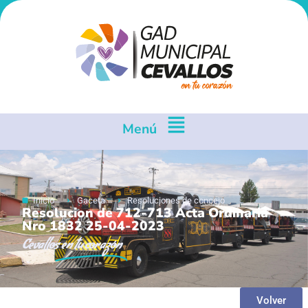
Menú
Inicio
Gaceta
Resoluciones de concejo
Resolucion de 712-713 Acta Ordinaria
Nro 1832 25-04-2023
Cevallos
en tu corazón
Volver