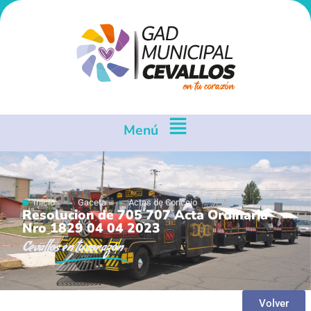
Menú
Inicio
Gaceta
Actas de Concejo
Resolucion de 705 707 Acta Ordinaria
Nro 1829 04 04 2023
Cevallos
en tu corazón
Volver