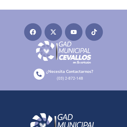
¿Necesita Contactarnos?
(03) 2-872-148