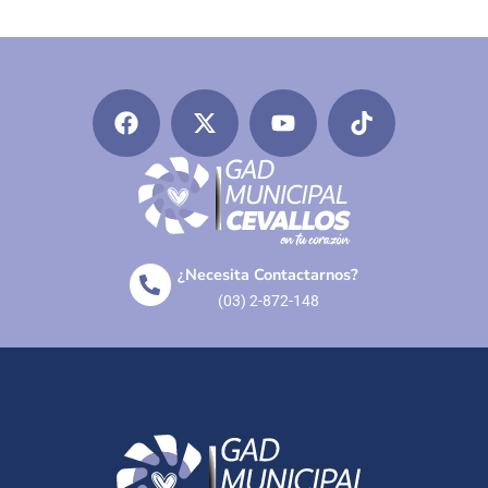
¿Necesita Contactarnos?
(03) 2-872-148