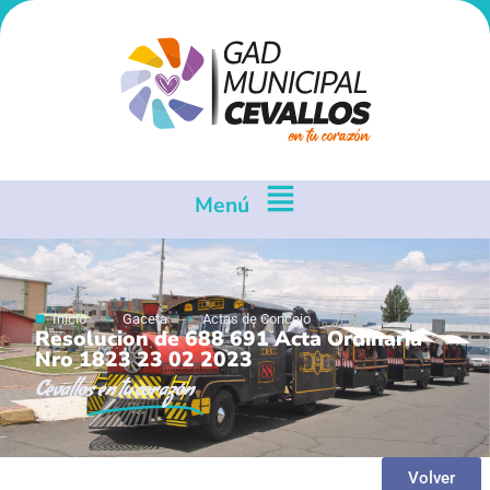
Menú
Inicio
Gaceta
Actas de Concejo
Resolucion de 688 691 Acta Ordinaria
Nro 1823 23 02 2023
Cevallos
en tu corazón
Volver