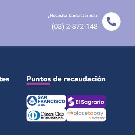
¿Necesita Contactarnos?
(03) 2-872-148
tes
Puntos de recaudación