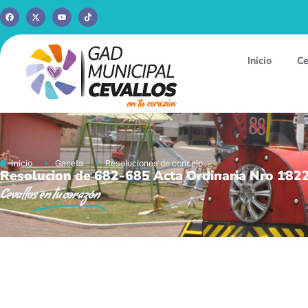
Inicio
Ce
Inicio
Gaceta
Resoluciones de concejo
Resolucion de 682-685 Acta Ordinaria Nro 182
Cevallos
en tu corazón