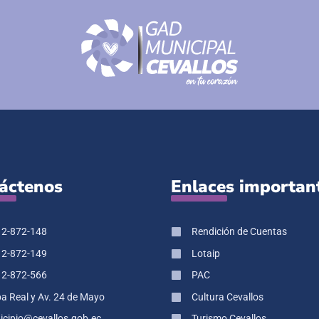
áctenos
Enlaces importan
 2-872-148
Rendición de Cuentas
 2-872-149
Lotaip
 2-872-566
PAC
pa Real y Av. 24 de Mayo
Cultura Cevallos
cipio@cevallos.gob.ec
Turismo Cevallos