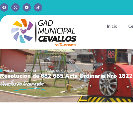
Inicio
Ce
Inicio
Gaceta
Actas de Concejo
Resolucion de 682 685 Acta Ordinaria Nro 182
Cevallos
en tu corazón