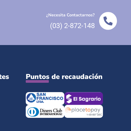
¿Necesita Contactarnos?
(03) 2-872-148
tes
Puntos de recaudación