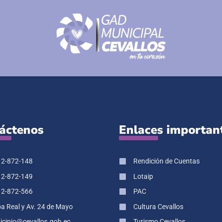
áctenos
Enlaces importan
 2-872-148
Rendición de Cuentas
 2-872-149
Lotaip
 2-872-566
PAC
pa Real y Av. 24 de Mayo
Cultura Cevallos
cipio@cevallos.gob.ec
Turismo Cevallos