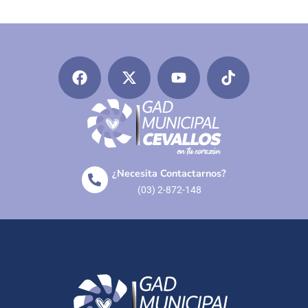
¿Necesita Contactarnos?
(03) 2-872-148