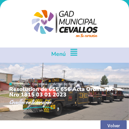
Menú
Inicio
Gaceta
Actas de Concejo
Resolucion de 655 656 Acta Ordinaria
Nro 1815 03 01 2023
Cevallos
en tu corazón
Volver