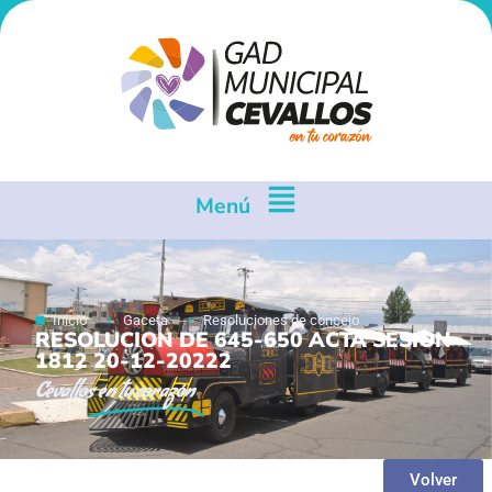
Menú
Inicio
Gaceta
Resoluciones de concejo
RESOLUCION DE 645-650 ACTA SESION
1812 20-12-20222
Cevallos
en tu corazón
Volver