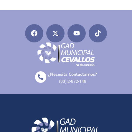
¿Necesita Contactarnos?
(03) 2-872-148