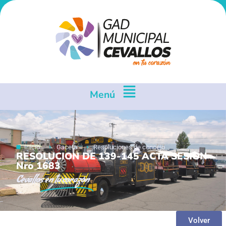
Menú
Inicio
Gaceta
Resoluciones de concejo
RESOLUCION DE 139-145 ACTA SESION
Nro 1683
Cevallos
en tu corazón
Volver