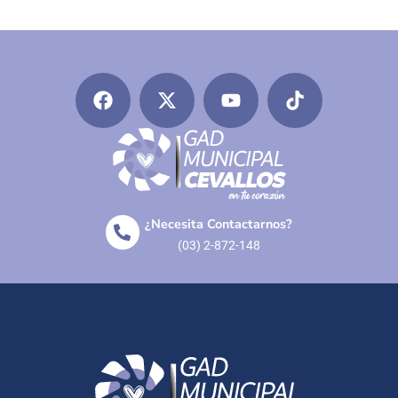
¿Necesita Contactarnos?
(03) 2-872-148