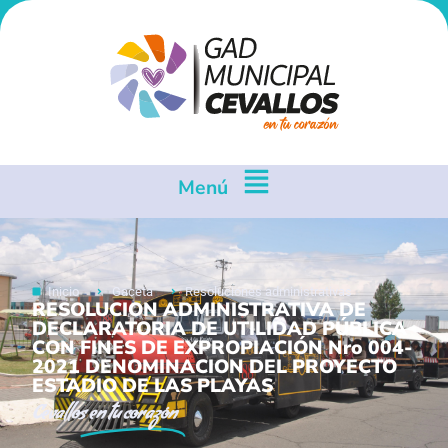
Menú
Inicio
Gaceta
Resoluciones administrativas
RESOLUCION ADMINISTRATIVA DE
DECLARATORIA DE UTILIDAD PÚBLICA
CON FINES DE EXPROPIACIÓN Nro 004-
2021 DENOMINACION DEL PROYECTO
ESTADIO DE LAS PLAYAS
Cevallos
en tu corazón