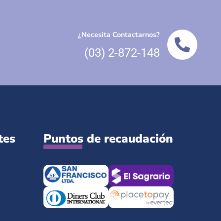
¿Necesita Contactarnos?
(03) 2-872-148
tes
Puntos de recaudación