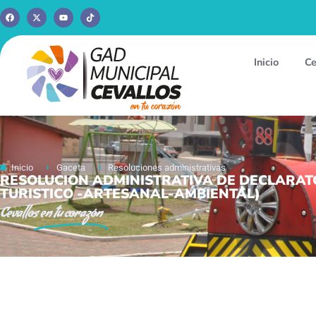
Inicio
Ce
Inicio
Gaceta
Resoluciones administrativas
RESOLUCION ADMINISTRATIVA DE DECLARATOR
TURISTICO -ARTESANAL-AMBIENTAL)
Cevallos
en tu corazón