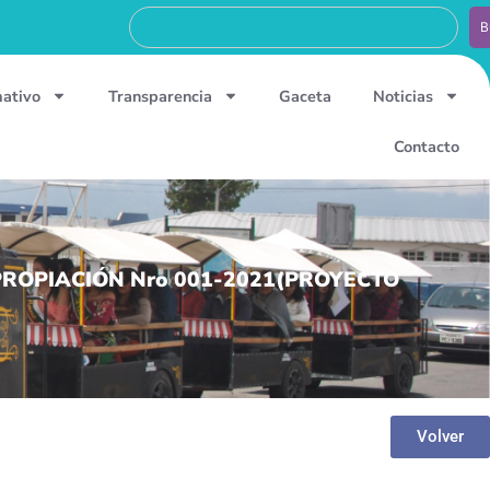
B
mativo
Transparencia
Gaceta
Noticias
Contacto
PROPIACIÓN Nro 001-2021(PROYECTO
Volver