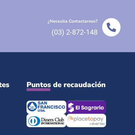
¿Necesita Contactarnos?
(03) 2-872-148
tes
Puntos de recaudación