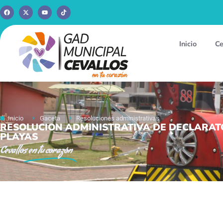
Inicio
Ce
Inicio
Gaceta
Resoluciones administrativas
RESOLUCION ADMINISTRATIVA DE DECLARATOR
PLAYAS
Cevallos
en tu corazón