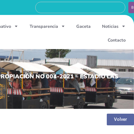
B
mativo
Transparencia
Gaceta
Noticias
Contacto
OPIACIÓN NO 004-2021 – ESTADIO LAS
Volver