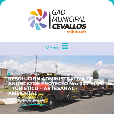
Menú
Inicio
Gaceta
Resoluciones administrativas
RESOLUCION ADMINISTRATIVA DE
ANUNCIO DE PROYECTO Nro 001-2021
– TURISTICO – ARTESANAL -
AMBIENTAL
Cevallos
en tu corazón