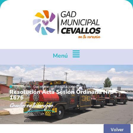
Menú
Inicio
Gaceta
Resoluciones de concejo
Resolución Acta Sesión Ordinaria Nro
1676
Cevallos
en tu corazón
Volver