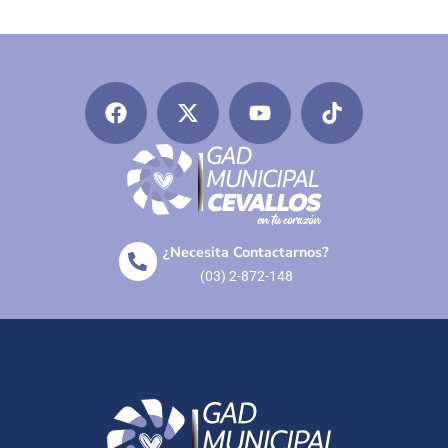
¿Necesita Contactarnos?
(03) 2-872-148