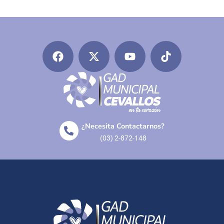
¿Necesita Contactarnos?
(03) 2-872-148