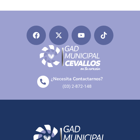
¿Necesita Contactarnos?
(03) 2-872-148