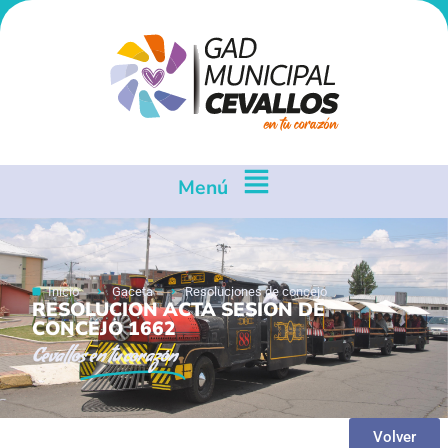
Menú
Inicio
Gaceta
Resoluciones de concejo
RESOLUCION ACTA SESION DE
CONCEJO 1662
Cevallos
en tu corazón
Volver