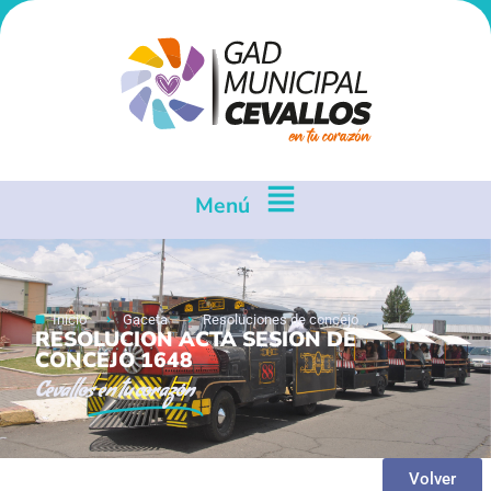
Menú
Inicio
Gaceta
Resoluciones de concejo
RESOLUCION ACTA SESION DE
CONCEJO 1648
Cevallos
en tu corazón
Volver