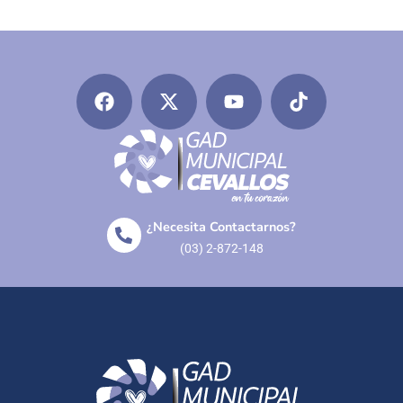
¿Necesita Contactarnos?
(03) 2-872-148