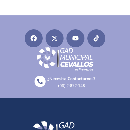
¿Necesita Contactarnos?
(03) 2-872-148