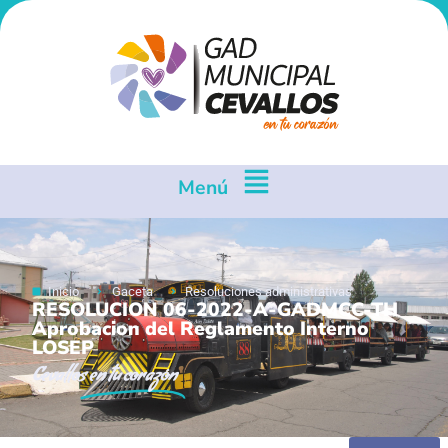
Menú
Inicio
Gaceta
Resoluciones administrativas
RESOLUCION 06-2022-A-GADMCC-TH
Aprobacion del Reglamento Interno
LOSEP
Cevallos
en tu corazón