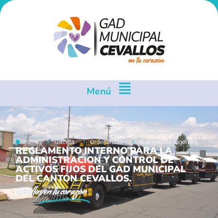
Menú
Inicio
Gaceta
Ordenanzas
Ordenanzas Vigentes
REGLAMENTO INTERNO PARA LA
ADMINISTRACION Y CONTROL DE
ACTIVOS FIJOS DEL GAD MUNICIPAL
DEL CANTÓN CEVALLOS.
Cevallos
en tu corazón