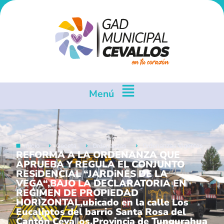
Menú
Inicio
Gaceta
Ordenanzas
Ordenanzas Vigentes
REFORMA A LA ORDENANZA QUE
APRUEBA Y REGULA EL CONJUNTO
RESiDENCIAL “JARDiNES DE LA
VEGA“,BAJO LA DECLARATORIA EN
REGIMEN DE PROPIEDAD
HORIZONTAL,ubicado en la calle Los
Eucaliptos del barrio Santa Rosa del
Cantón Ceva‖os,Provincia de Tungurahua