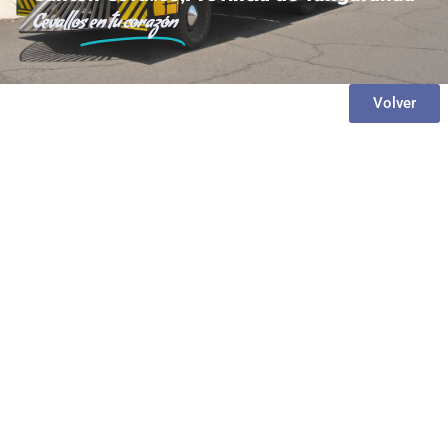
Cevallos
en tu corazón
Volver