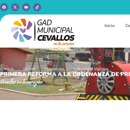
Inicio
Ce
Inicio
Gaceta
Ordenanzas
Ordenanzas Vigentes
PRIMERA REFORMA A LA ORDENANZA DE PRE
Cevallos
en tu corazón