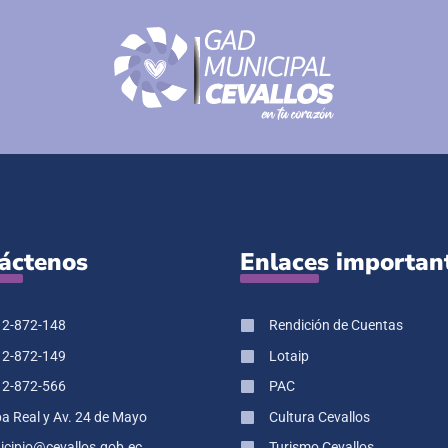
áctenos
Enlaces importan
 2-872-148
Rendición de Cuentas
 2-872-149
Lotaip
 2-872-566
PAC
pa Real y Av. 24 de Mayo
Cultura Cevallos
cipio@cevallos.gob.ec
Turismo Cevallos