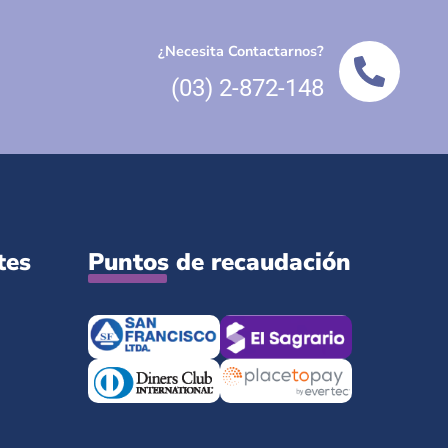
¿Necesita Contactarnos?
(03) 2-872-148
tes
Puntos de recaudación