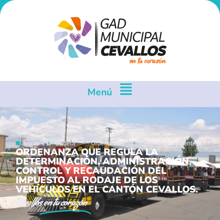
Menú
Inicio
Gaceta
Ordenanzas
Ordenanzas Vigentes
ORDENANZA QUE REGULA LA
DETERMINACIÓN, ADMINISTRACIÓN,
CONTROL Y RECAUDACIÓN DEL
IMPUESTO AL RODAJE DE LOS
VEHÍCULOS EN EL CANTÓN CEVALLOS.
Cevallos
en tu corazón