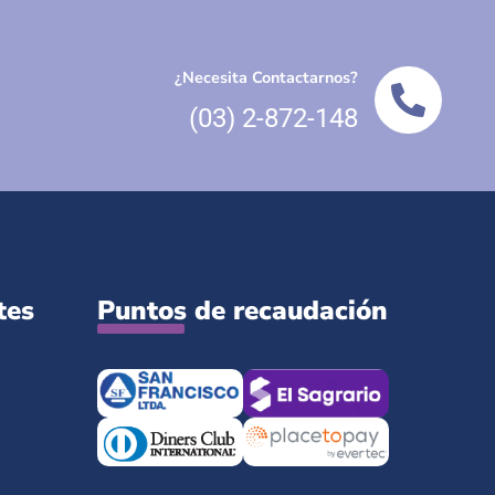
¿Necesita Contactarnos?
(03) 2-872-148
tes
Puntos de recaudación