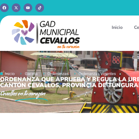
Inicio
Ce
Inicio
Gaceta
Ordenanzas
Ordenanzas Vigentes
ORDENANZA QUE APRUEBA Y REGULA LA URB
CANTÓN CEVALLOS, PROVINCIA DE TUNGURA
Cevallos
en tu corazón