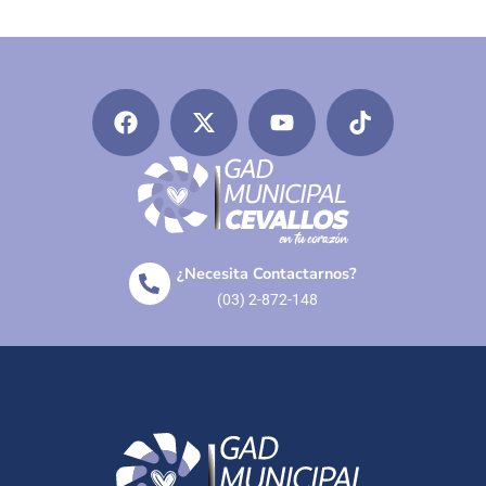
¿Necesita Contactarnos?
(03) 2-872-148