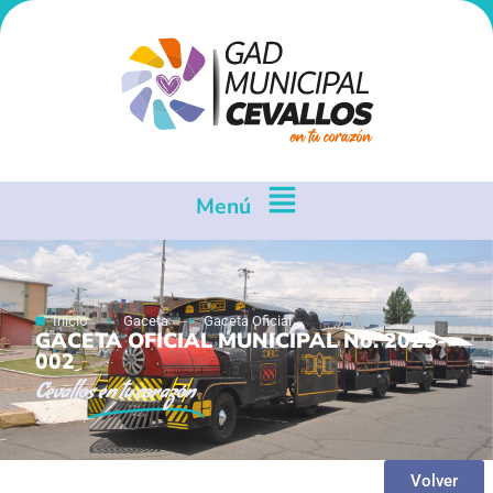
Menú
Inicio
Gaceta
Gaceta Oficial
GACETA OFICIAL MUNICIPAL No. 2025-
002
Cevallos
en tu corazón
Volver