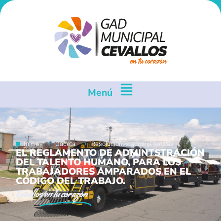
Menú
Inicio
Gaceta
Resoluciones administrativas
EL REGLAMENTO DE ADMINTSTRACIÓN
DEL TALENTO HUMANO, PARA LOS
TRABAJADORES AMPARADOS EN EL
CÓDIGO DEL TRABAJO.
Cevallos
en tu corazón