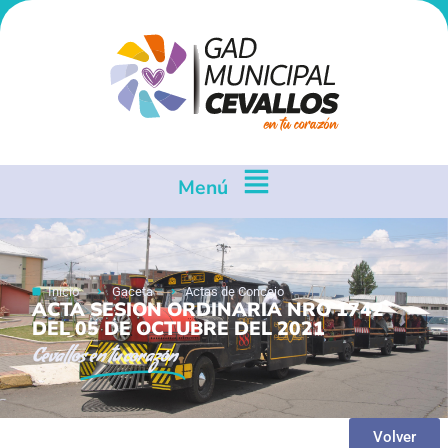
Menú
Inicio
Gaceta
Actas de Concejo
ACTA SESION ORDINARIA NRO 1742
DEL 05 DE OCTUBRE DEL 2021
Cevallos
en tu corazón
Volver