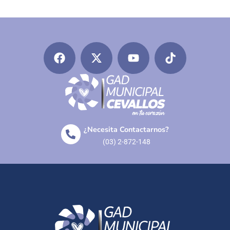
¿Necesita Contactarnos?
(03) 2-872-148