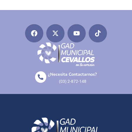
¿Necesita Contactarnos?
(03) 2-872-148