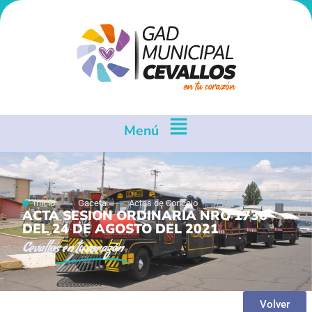
Menú
Inicio
Gaceta
Actas de Concejo
ACTA SESION ORDINARIA NRO 1736
DEL 24 DE AGOSTO DEL 2021
Cevallos
en tu corazón
Volver