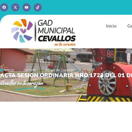
Inicio
Ce
Inicio
Gaceta
Actas de Concejo
ACTA SESION ORDINARIA NRO 1723 DEL 01 DE
Cevallos
en tu corazón