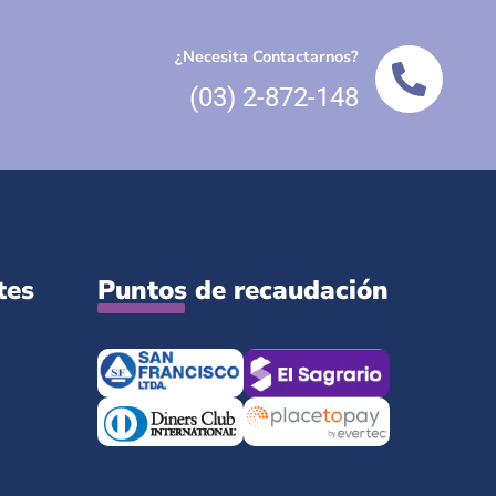
¿Necesita Contactarnos?
(03) 2-872-148
tes
Puntos de recaudación