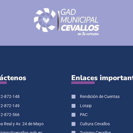
áctenos
Enlaces importan
 2-872-148
Rendición de Cuentas
 2-872-149
Lotaip
 2-872-566
PAC
pa Real y Av. 24 de Mayo
Cultura Cevallos
cipio@cevallos.gob.ec
Turismo Cevallos