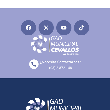
¿Necesita Contactarnos?
(03) 2-872-148