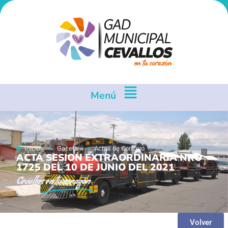
Menú
Inicio
Gaceta
Actas de Concejo
ACTA SESION EXTRAORDINARIA NRO
1725 DEL 10 DE JUNIO DEL 2021
Cevallos
en tu corazón
Volver