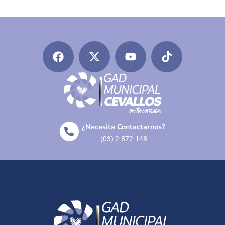
¿Necesita Contactarnos?
(03) 2-872-148