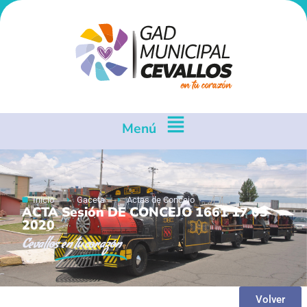
Menú
Inicio
Gaceta
Actas de Concejo
ACTA Sesión DE CONCEJO 1661 17 03
2020
Cevallos
en tu corazón
Volver