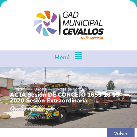
Menú
Inicio
Gaceta
Actas de Concejo
ACTA Sesión DE CONCEJO 1659 10 03
2020 Sesión Extraordinaria
Cevallos
en tu corazón
Volver