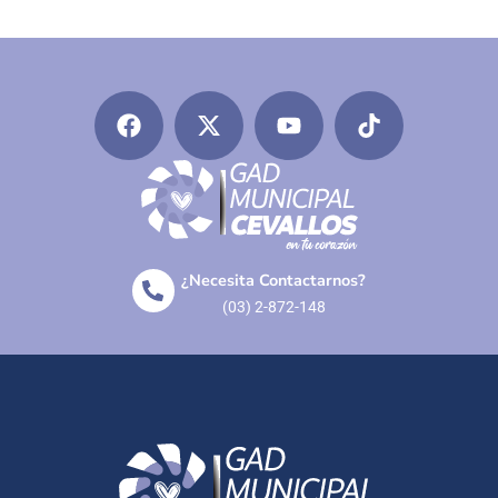
¿Necesita Contactarnos?
(03) 2-872-148