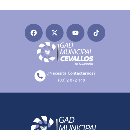
¿Necesita Contactarnos?
(03) 2-872-148