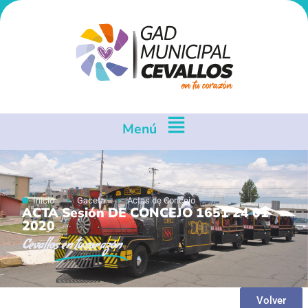
Menú
Inicio
Gaceta
Actas de Concejo
ACTA Sesión DE CONCEJO 1651 24 01
2020
Cevallos
en tu corazón
Volver