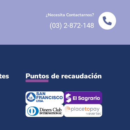
¿Necesita Contactarnos?
(03) 2-872-148
tes
Puntos de recaudación