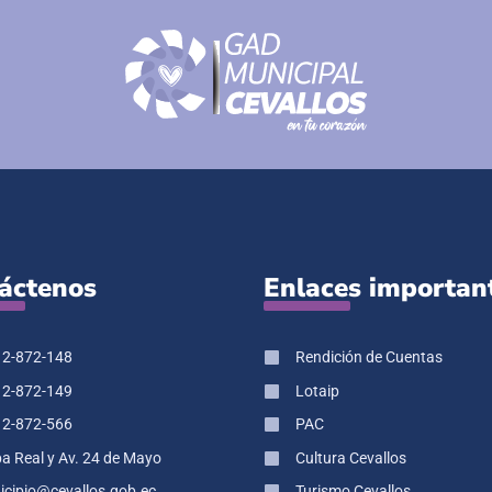
áctenos
Enlaces importan
 2-872-148
Rendición de Cuentas
 2-872-149
Lotaip
 2-872-566
PAC
pa Real y Av. 24 de Mayo
Cultura Cevallos
cipio@cevallos.gob.ec
Turismo Cevallos