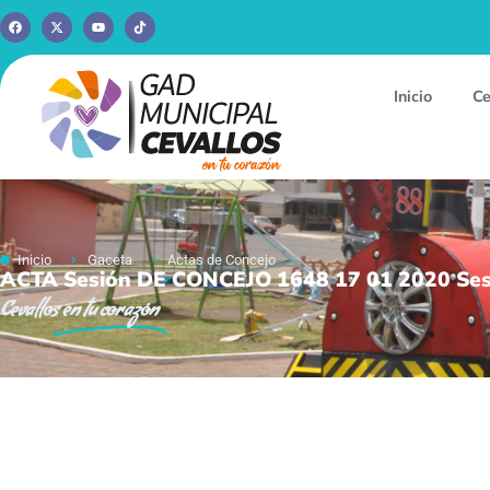
Inicio
Ce
Inicio
Gaceta
Actas de Concejo
ACTA Sesión DE CONCEJO 1648 17 01 2020 S
Cevallos
en tu corazón