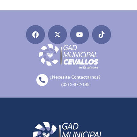
¿Necesita Contactarnos?
(03) 2-872-148