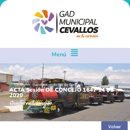
Menú
Inicio
Gaceta
Actas de Concejo
ACTA Sesión DE CONCEJO 1647 14 01
2020
Cevallos
en tu corazón
Volver