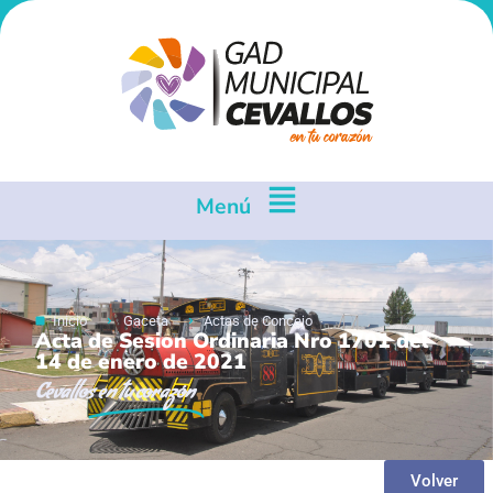
Menú
Inicio
Gaceta
Actas de Concejo
Acta de Sesion Ordinaria Nro 1701 del
14 de enero de 2021
Cevallos
en tu corazón
Volver