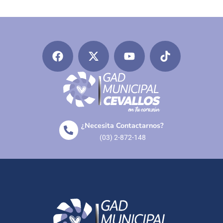
¿Necesita Contactarnos?
(03) 2-872-148