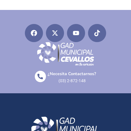
¿Necesita Contactarnos?
(03) 2-872-148