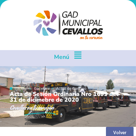
Menú
Inicio
Gaceta
Actas de Concejo
Acta de Sesión Ordinaria Nro 1699 del
31 de dicimebre de 2020
Cevallos
en tu corazón
Volver