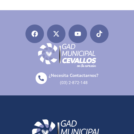
¿Necesita Contactarnos?
(03) 2-872-148