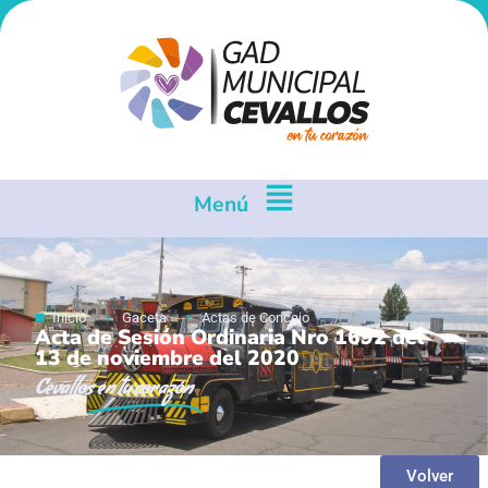
Menú
Inicio
Gaceta
Actas de Concejo
Acta de Sesión Ordinaria Nro 1692 del
13 de noviembre del 2020
Cevallos
en tu corazón
Volver