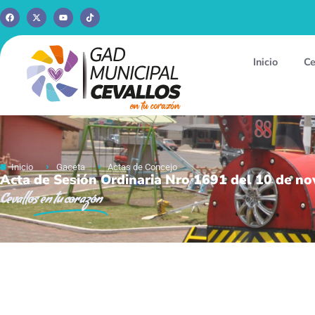
Inicio
Ce
Inicio
Gaceta
Actas de Concejo
Acta de Sesión Ordinaria Nro 1691 del 10 de n
Cevallos
en tu corazón