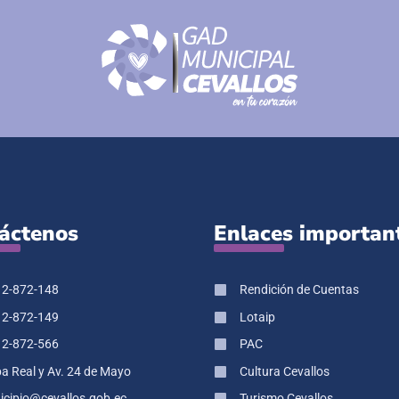
áctenos
Enlaces importan
 2-872-148
Rendición de Cuentas
 2-872-149
Lotaip
 2-872-566
PAC
pa Real y Av. 24 de Mayo
Cultura Cevallos
cipio@cevallos.gob.ec
Turismo Cevallos