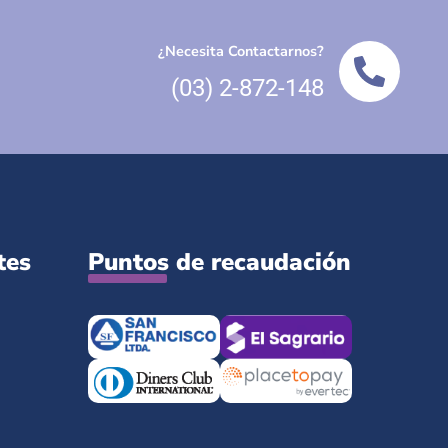
¿Necesita Contactarnos?
(03) 2-872-148
tes
Puntos de recaudación