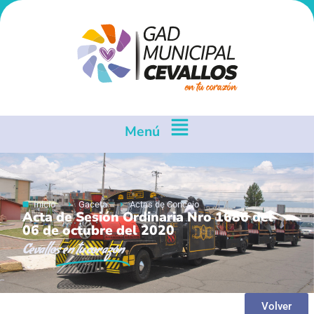
Menú
Inicio
Gaceta
Actas de Concejo
Acta de Sesión Ordinaria Nro 1686 del
06 de octubre del 2020
Cevallos
en tu corazón
Volver