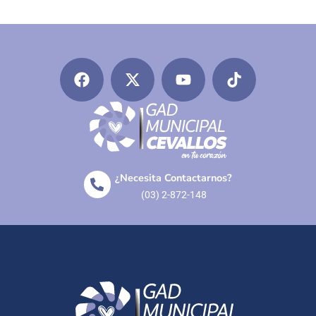
¿Necesita Contactarnos?
(03) 2-872-148