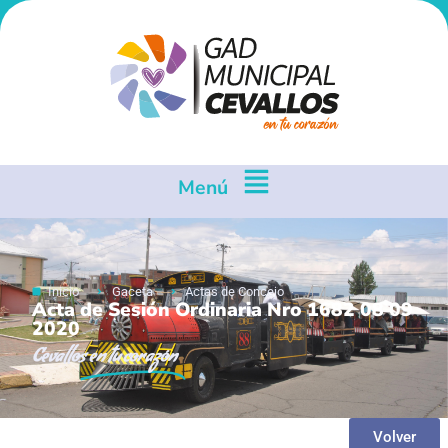
Menú
Inicio
Gaceta
Actas de Concejo
Acta de Sesión Ordinaria Nro 1682 08 09
2020
Cevallos
en tu corazón
Volver