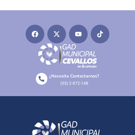
¿Necesita Contactarnos?
(03) 2-872-148