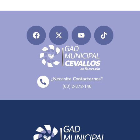
¿Necesita Contactarnos?
(03) 2-872-148