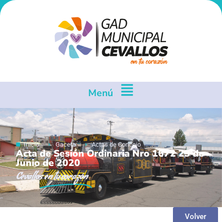
Menú
Inicio
Gaceta
Actas de Concejo
Acta de Sesión Ordinaria Nro 1672 23 de
Junio de 2020
Cevallos
en tu corazón
Volver