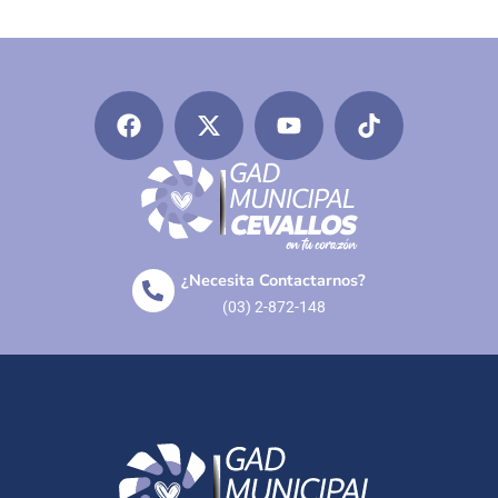
¿Necesita Contactarnos?
(03) 2-872-148