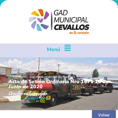
Menú
Inicio
Gaceta
Actas de Concejo
Acta de Sesión Ordinaria Nro 1671 16 de
Junio de 2020
Cevallos
en tu corazón
Volver