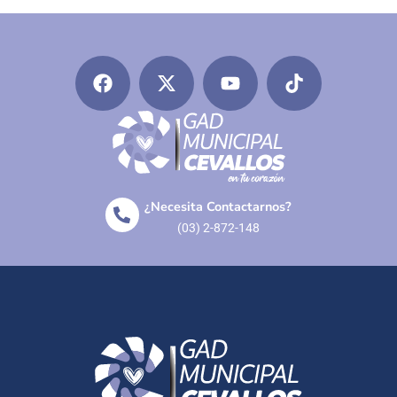
¿Necesita Contactarnos?
(03) 2-872-148