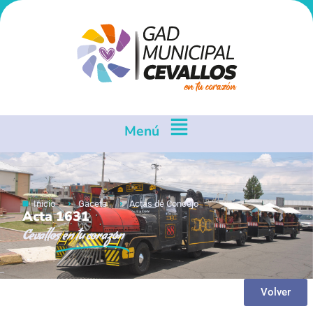
Menú
Inicio
Gaceta
Actas de Concejo
Acta 1631
Cevallos
en tu corazón
Volver