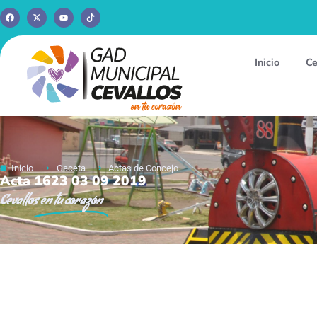
Inicio
Ce
Inicio
Gaceta
Actas de Concejo
Acta 1623 03 09 2019
Cevallos
en tu corazón