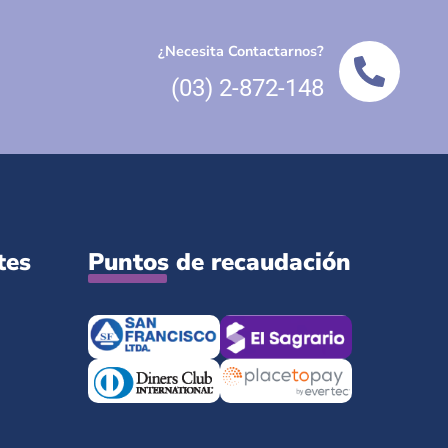
¿Necesita Contactarnos?
(03) 2-872-148
tes
Puntos de recaudación