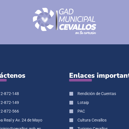
áctenos
Enlaces importan
 2-872-148
Rendición de Cuentas
 2-872-149
Lotaip
 2-872-566
PAC
pa Real y Av. 24 de Mayo
Cultura Cevallos
cipio@cevallos.gob.ec
Turismo Cevallos