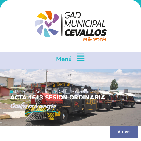
Menú
Inicio
Gaceta
Actas de Concejo
ACTA 1613 SESION ORDINARIA
Cevallos
en tu corazón
Volver