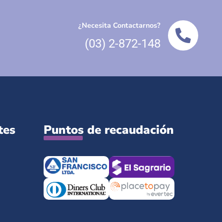
¿Necesita Contactarnos?
(03) 2-872-148
tes
Puntos de recaudación