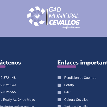
áctenos
Enlaces importan
 2-872-148
Rendición de Cuentas
 2-872-149
Lotaip
 2-872-566
PAC
pa Real y Av. 24 de Mayo
Cultura Cevallos
cipio@cevallos.gob.ec
Turismo Cevallos