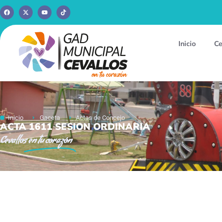
Inicio
Ce
Inicio
Gaceta
Actas de Concejo
ACTA 1611 SESION ORDINARIA
Cevallos
en tu corazón