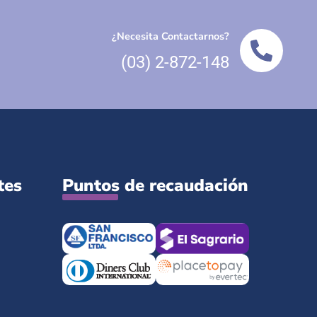
¿Necesita Contactarnos?
(03) 2-872-148
tes
Puntos de recaudación