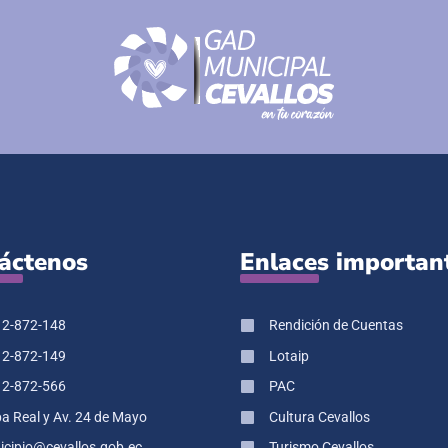
áctenos
Enlaces importan
 2-872-148
Rendición de Cuentas
 2-872-149
Lotaip
 2-872-566
PAC
pa Real y Av. 24 de Mayo
Cultura Cevallos
cipio@cevallos.gob.ec
Turismo Cevallos