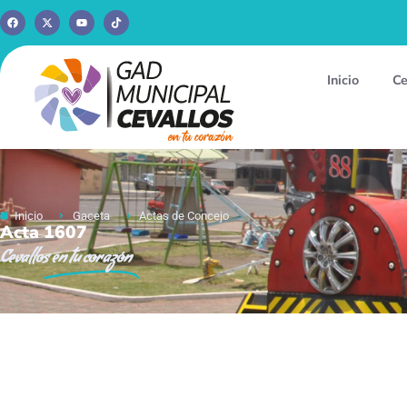
Inicio
Ce
Inicio
Gaceta
Actas de Concejo
Acta 1607
Cevallos
en tu corazón