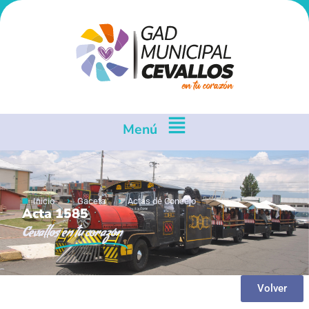
Menú
Inicio
Gaceta
Actas de Concejo
Acta 1585
Cevallos
en tu corazón
Volver