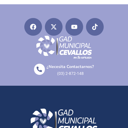
¿Necesita Contactarnos?
(03) 2-872-148