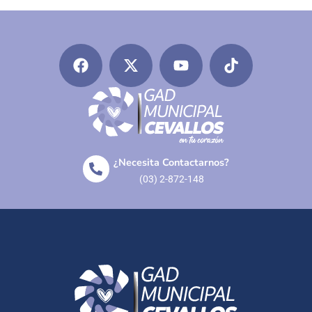
¿Necesita Contactarnos?
(03) 2-872-148