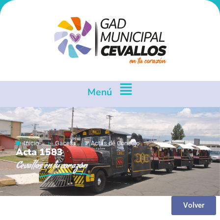
Menú
Inicio
Gaceta
Actas de Concejo
Acta 1583
Cevallos
en tu corazón
Volver