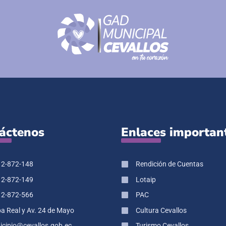
áctenos
Enlaces importan
 2-872-148
Rendición de Cuentas
 2-872-149
Lotaip
 2-872-566
PAC
pa Real y Av. 24 de Mayo
Cultura Cevallos
cipio@cevallos.gob.ec
Turismo Cevallos