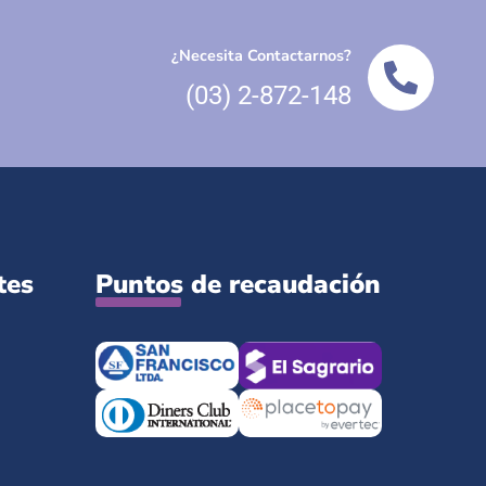
¿Necesita Contactarnos?
(03) 2-872-148
tes
Puntos de recaudación