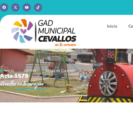
Inicio
Ce
Inicio
Gaceta
Actas de Concejo
Acta 1579
Cevallos
en tu corazón